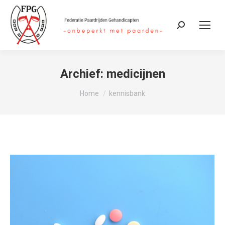
Zoeken:
Archief:
medicijnen
Je bent hier:
Home
kennisbank