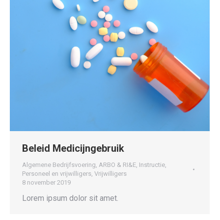
Beleid Medicijngebruik
Algemene Bedrijfsvoering
,
ARBO & RI&E
,
Instructie
,
Personeel en vrijwilligers
,
Vrijwilligers
8 november 2019
Lorem ipsum dolor sit amet.