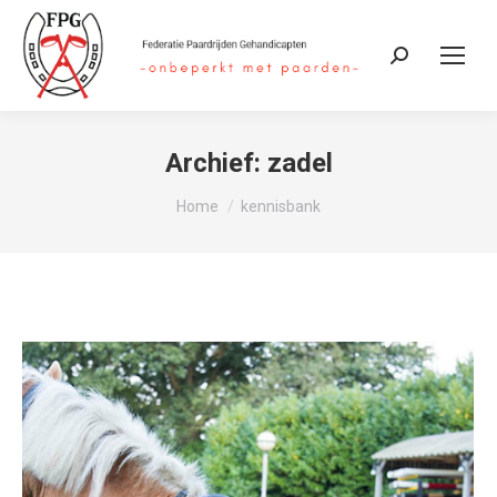
Zoeken:
Archief:
zadel
Je bent hier:
Home
kennisbank